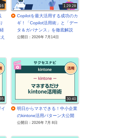
16
1:29:28
践
Copilotを最大活用する成功のカ
り
ギ！「Copilot活用術」と「デー
 経
タ＆ガバナンス」を徹底解説
伝え
公開日：2026年 7月14日
35
30:40
用ガイ
明日からマネできる！中小企業
のkintone活用パターン大公開
公開日：2026年 7月 8日