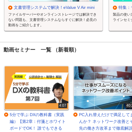
文書管理システムで解決！eValue V Air mini
特集：
ファイルサーバーやオンラインストレージでは解決でき
製品の使い
ない問題も、文書管理システムならすぐに解決！必見の
ラインセミ
動画をご紹介します。
動画セミナー 一覧 （新着順）
4:07
40:
5分で学ぶ DXの教科書（実践
PC入れ替えだけで満足して
編）【第2章：付箋とホワイト
んか？ ネットワーク改善と
ボードでOK！ 誰でもできる
先の働き方改革まで徹底解