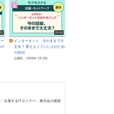
32
29:40
メー
インターネット、今のままで大
めの
丈夫？ 変えなくていい人のため
の30分
公開日：2026年 7月 8日
・出展するITセミナー・展示会の最新