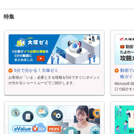
特集
5分で分かる！大塚ゼミ
動画でわ
略ガイ
お客様が「いま」必要とする情報を5分ですぐにポイント
が分かるショートムービでご紹介します。
Micros
口で紹介す