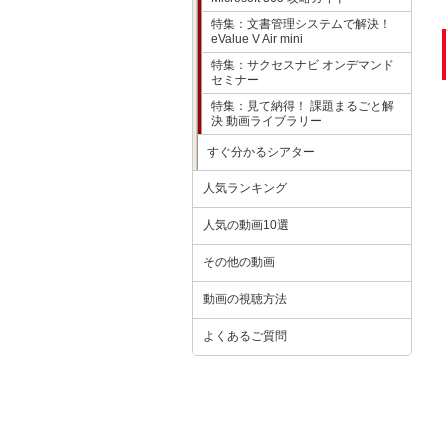
特集：文書管理システムで解決！
eValue V Air mini
特集：サクセスナビ オンデマンド
セミナー
特集：見て納得！ 課題まるごと解
決 動画ライブラリー
すぐ分かるシアター
人気ランキング
人気の動画10選
その他の動画
動画の視聴方法
よくあるご質問