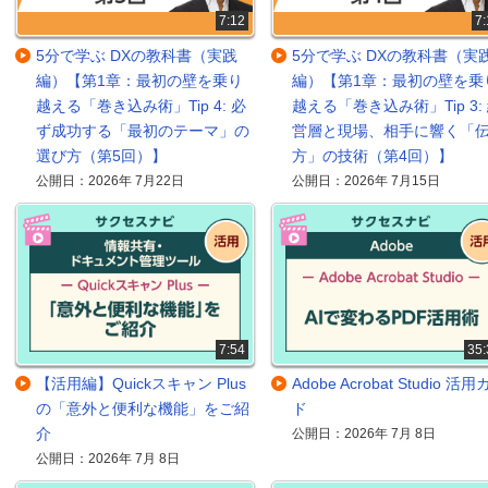
7:12
7:
5分で学ぶ DXの教科書（実践
5分で学ぶ DXの教科書（実
編）【第1章：最初の壁を乗り
編）【第1章：最初の壁を乗
越える「巻き込み術」Tip 4: 必
越える「巻き込み術」Tip 3:
ず成功する「最初のテーマ」の
営層と現場、相手に響く「
選び方（第5回）】
方」の技術（第4回）】
公開日：2026年 7月22日
公開日：2026年 7月15日
7:54
35:
【活用編】Quickスキャン Plus
Adobe Acrobat Studio 活
の「意外と便利な機能」をご紹
ド
介
公開日：2026年 7月 8日
公開日：2026年 7月 8日