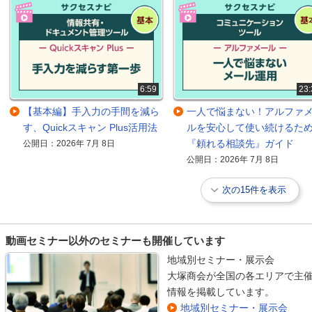
6:59
23:
【基本編】手入力の手間を減ら
一人で悩まない！アルファ
す、Quickスキャン Plus活用法
ルを安心して使い続けるた
『頼れる相談先』ガイド
公開日：2026年 7月 8日
公開日：2026年 7月 8日
次の15件を表示
動画セミナー以外のセミナーも開催しています
地域別セミナー・展示会
大塚商会が全国の各エリアで主催
情報を掲載しています。
地域別セミナー・展示会