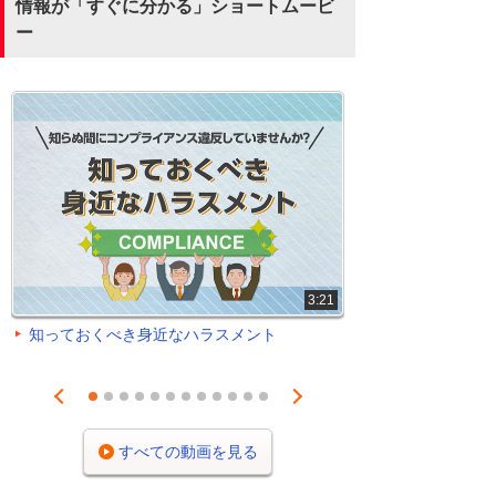
情報が「すぐに分かる」ショートムービ
ー
3:21
知っておくべき身近なハラスメント
Prev
Next
1
2
3
4
5
6
7
8
9
10
11
12
すべての動画を見る