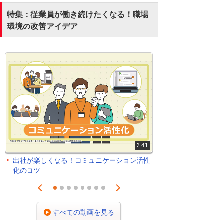
特集：従業員が働き続けたくなる！職場
環境の改善アイデア
2:41
出社が楽しくなる！コミュニケーション活性
化のコツ
Prev
Next
1
2
3
4
5
6
7
8
すべての動画を見る