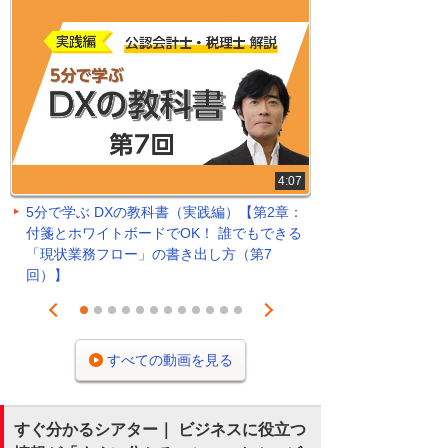
4:07
5分で学ぶ DXの教科書（実践編）【第2章：
付箋とホワイトボードでOK！ 誰でもできる
「現状業務フロー」の書き出し方（第7
回）】
Prev
Next
1
2
3
4
5
6
7
8
9
10
11
12
すべての動画を見る
すぐ分かるシアター｜ ビジネスに役立つ