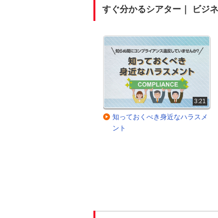
すぐ分かるシアター｜ ビジ
2:16
3:21
【事前準備編】備えあれば憂い
知っておくべき身近なハラスメ
なし！ オンライン商談成功のポ
ント
イント