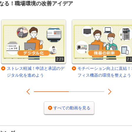
なる！職場環境の改善アイデア
2:23
2:
ストレス軽減！申請と承認のデ
モチベーション向上に直結！
ジタル化を進めよう
フィス機器の環境を整えよう
Prev
Next
1
2
すべての動画を見る