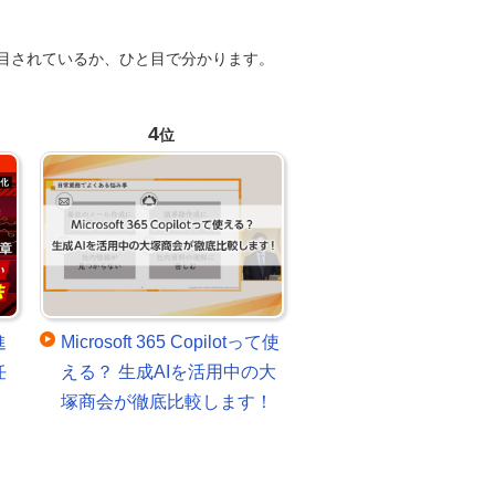
目されているか、ひと目で分かります。
4
位
進
Microsoft 365 Copilotって使
任
える？ 生成AIを活用中の大
塚商会が徹底比較します！