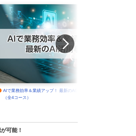
Next
AIで業務効率＆業績アップ！ 最新のAI活用事例をご紹介
Cop
（全4コース）
聴が可能！