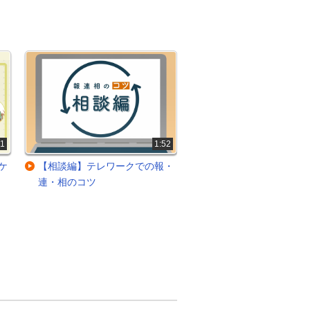
41
1:52
ケ
【相談編】テレワークでの報・
管理者がとるべき問題
連・相のコツ
初動対応