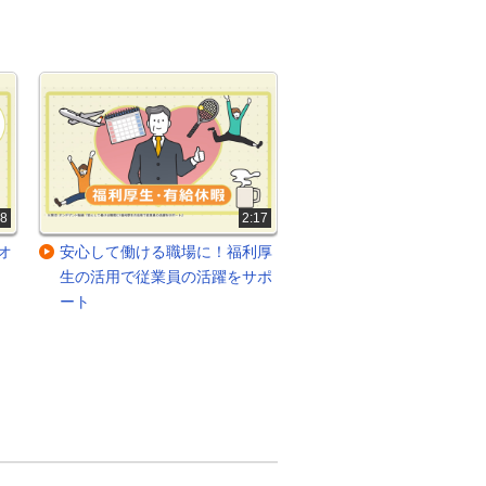
18
2:17
オ
安心して働ける職場に！福利厚
選べる働き方！ライフ
生の活用で従業員の活躍をサポ
に合った働き方を奨励
ート