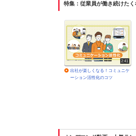
特集：従業員が働き続けたく
2:51
2:41
キーワードは「納得感」！人事
出社が楽しくなる！コミュニケ
評価と目標設定のポイント
ーション活性化のコツ