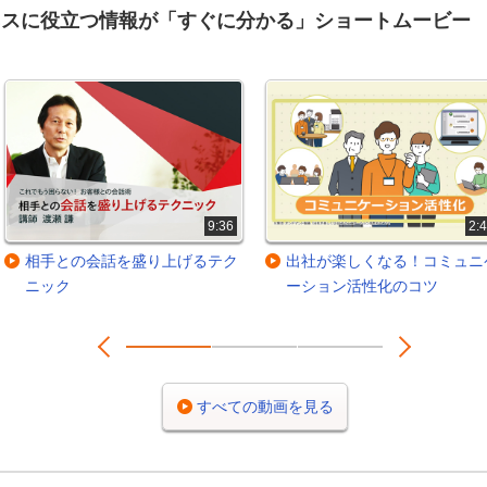
ネスに役立つ情報が「すぐに分かる」ショートムービー
9:36
2:
相手との会話を盛り上げるテク
出社が楽しくなる！コミュニ
ニック
ーション活性化のコツ
Prev
Next
1
2
3
すべての動画を見る