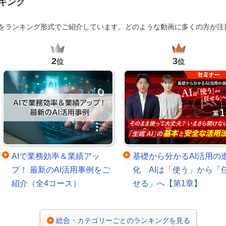
キング
画をランキング形式でご紹介しています。どのような動画に多くの方が注
2
3
位
位
AIで業務効率＆業績アッ
基礎から分かるAI活用の
プ！ 最新のAI活用事例をご
化 AIは「使う」から「
紹介（全4コース）
せる」へ【第1章】
総合・カテゴリーごとのランキングを見る