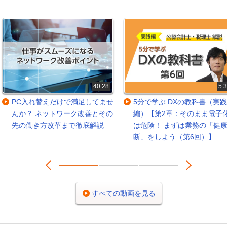
40:28
5:
PC入れ替えだけで満足してませ
5分で学ぶ DXの教科書（実践
んか？ ネットワーク改善とその
編）【第2章：そのまま電子
先の働き方改革まで徹底解説
は危険！ まずは業務の「健
断」をしよう（第6回）】
Prev
Next
1
2
3
すべての動画を見る