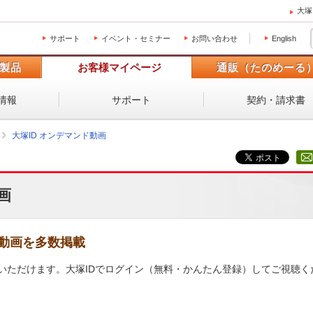
大塚
サポート
イベント・セミナー
お問い合わせ
English
製品
お客様マイページ
通販（たのめーる
情報
サポート
契約・請求書
大塚ID オンデマンド動画
画
動画を多数掲載
いただけます。大塚IDでログイン（無料・かんたん登録）してご視聴く