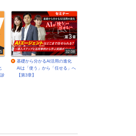
35
32:08
基礎から分かるAI活用の進化
基礎から分かるAI活
化
AIは「使う」から「任せる」へ
AIは「使う」から「任
康診
【第3章】
【第2章】