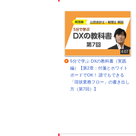
30:40
4:07
明日からマネできる！中小企業
5分で学ぶ DXの教科書（実践
のkintone活用パターン大公開
編）【第2章：付箋とホワイト
ボードでOK！ 誰でもできる
「現状業務フロー」の書き出し
方（第7回）】