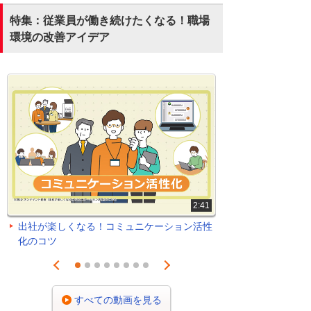
特集：従業員が働き続けたくなる！職場
環境の改善アイデア
2:41
出社が楽しくなる！コミュニケーション活性
化のコツ
Prev
Next
1
2
3
4
5
6
7
8
すべての動画を見る