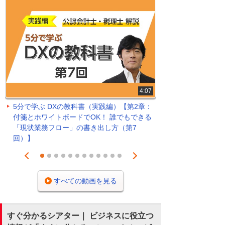
4:07
5分で学ぶ DXの教科書（実践編）【第2章：
付箋とホワイトボードでOK！ 誰でもできる
「現状業務フロー」の書き出し方（第7
回）】
Prev
Next
1
2
3
4
5
6
7
8
9
10
11
12
すべての動画を見る
すぐ分かるシアター｜ ビジネスに役立つ