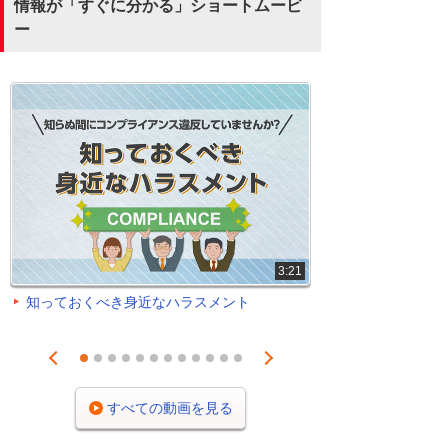
情報が「すぐに分かる」ショートムービ
ー
3:21
知っておくべき身近なハラスメント
Prev
Next
1
2
3
4
5
6
7
8
9
10
11
12
すべての動画を見る