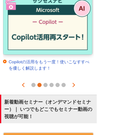
otの活用をもう一度！使いこなすすべ
PC入れ替えだけで満足してませ
解説します！
トワーク改善とその先の働き方
底解説
Prev
Next
1
2
3
4
5
6
新着動画セミナー（オンデマンドセミナ
ー）｜ いつでもどこでもセミナー動画の
視聴が可能！