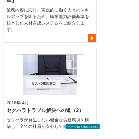
準」
業務内容に応じ、実践的に働く人々のスキ
ルアップを図るため、職業能力評価基準を
核とした人材育成システムをご紹介しま
す。
2018年 4月
セクハラトラブル解決への道（2）
セクハラが発生しない健全な労務環境を構
築し、全ての社員が安心して働ける職場を
ページID：00234851
目指しましょう。